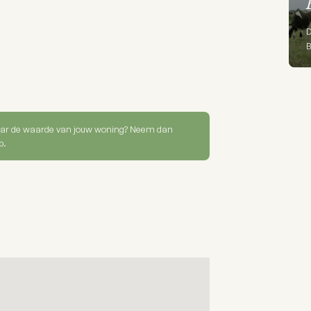
D
B
ar de waarde van jouw woning? Neem dan
p.