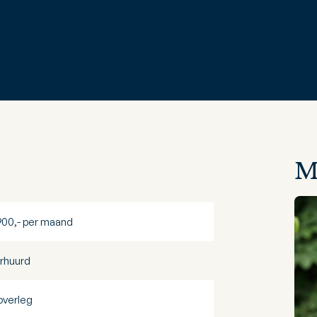
M
900,- per maand
rhuurd
 overleg