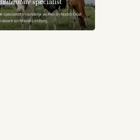
Buitenstate
specialist
é specialist in landelijk wonen in Noord-Oost
rabant en Noord-Limburg.