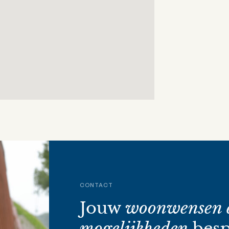
CONTACT
Jouw
woonwensen 
mogelijkheden
besp