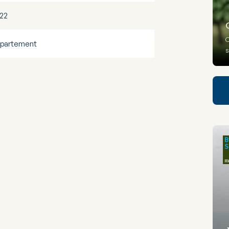
22
O
partement
s