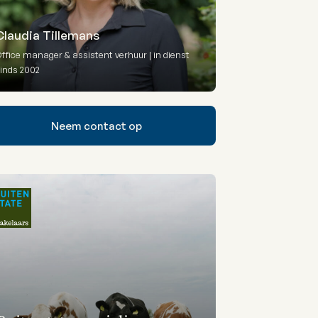
Claudia Tillemans
ffice manager & assistent verhuur | in dienst
inds 2002
Neem contact op