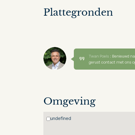
Plattegronden
Twan Poels :
Benieuwd na
gerust contact met ons o
Omgeving
undefined