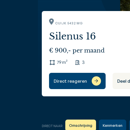
CUIJK 5432 MG
Silenus 16
€ 900,- per maand
79 m²
3
Direct reageren
Deel 
Omschrijving
Kenmerken
DIRECT NAAR