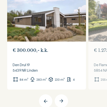
€ 300.000,- k.k.
€ 1.27
Den Drul 19
De Flam
5439 NR
Linden
5854 N
84 m²
283 m²
220 m³
4
255