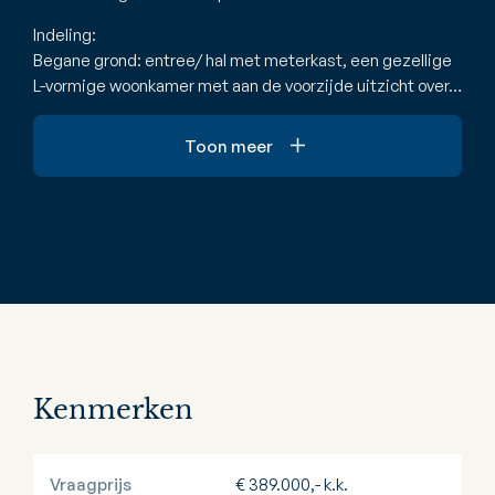
Indeling:
Begane grond: entree/ hal met meterkast, een gezellige
L-vormige woonkamer met aan de voorzijde uitzicht over…
Toon meer
Kenmerken
Vraagprijs
€ 389.000,- k.k.