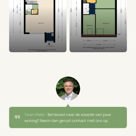
Twan Poels :
Benieuwd naar de waarde van jouw
woning? Neem dan gerust contact met ons op.