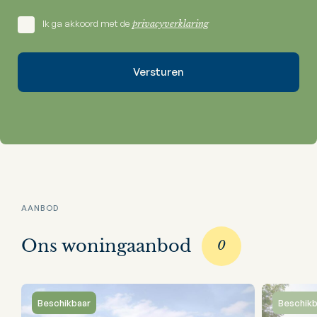
Ik ga akkoord met de
privacyverklaring
AANBOD
Ons woningaanbod
0
Beschikbaar
Beschikb