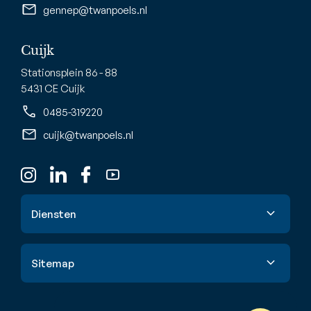
gennep@twanpoels.nl
Cuijk
Stationsplein 86 - 88
5431 CE Cuijk
0485-319220
cuijk@twanpoels.nl
Diensten
Verkoop
Sitemap
Aankoop
Taxatie
Aanbod