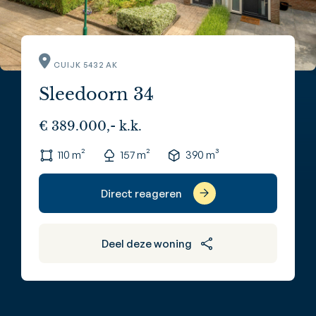
CUIJK 5432 AK
Sleedoorn 34
€ 389.000,- k.k.
110 m²
157 m²
390 m³
Direct reageren
Deel deze woning