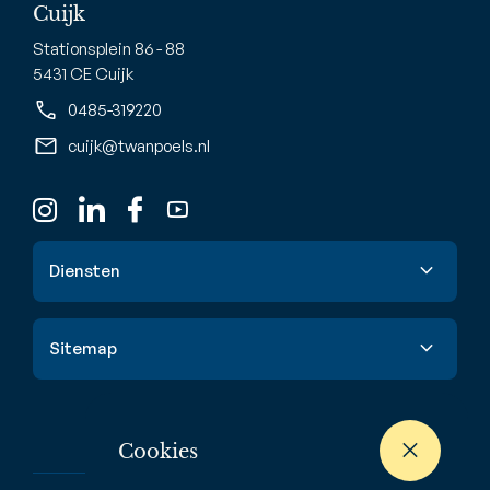
Cuijk
Stationsplein 86 - 88
5431 CE Cuijk
0485-319220
cuijk@twanpoels.nl
Diensten
Verkoop
Sitemap
Aankoop
Taxatie
Aanbod
Waardebepaling
Nieuwbouw
Cookies
Verhuur & huur
Buitenstate