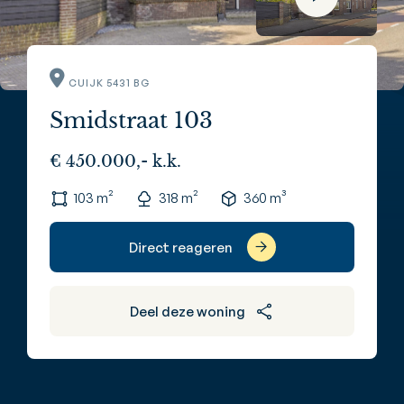
CUIJK 5431 BG
Smidstraat 103
€ 450.000,- k.k.
103 m²
318 m²
360 m³
Direct reageren
Deel deze woning