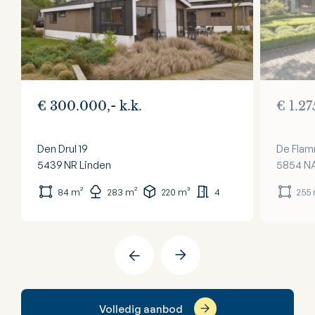
€ 300.000,- k.k.
€ 1.27
Den Drul 19
De Flam
5439 NR
Linden
5854 N
84 m²
283 m²
220 m³
4
255
Volledig aanbod