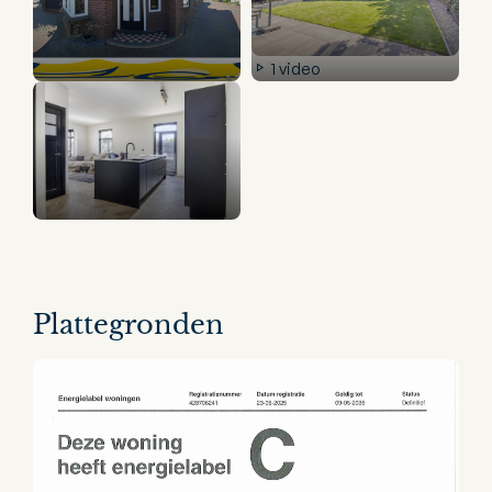
1 video
9 panorama's
Plattegronden