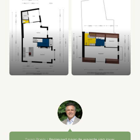
Twan Poels :
Benieuwd naar de waarde van jouw