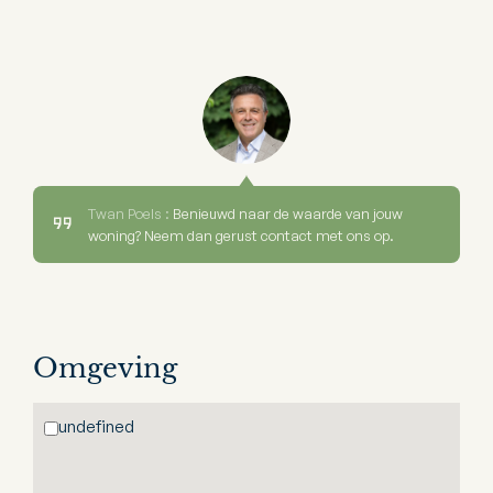
Twan Poels :
Benieuwd naar de waarde van jouw
woning? Neem dan gerust contact met ons op.
Omgeving
undefined