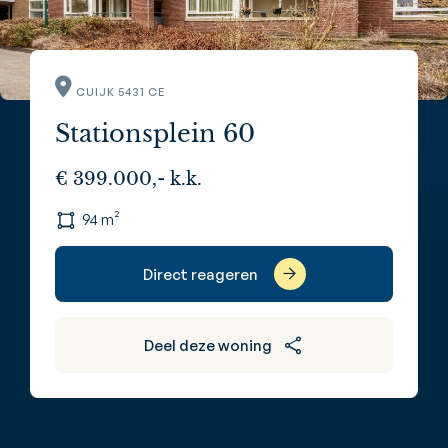
CUIJK 5431 CE
Stationsplein 60
€ 399.000,- k.k.
94 m²
Direct reageren
Deel deze woning