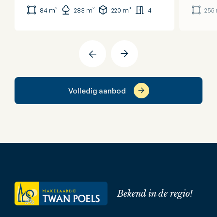
84 m²
283 m²
220 m³
4
255
Volledig aanbod
Bekend in de regio!