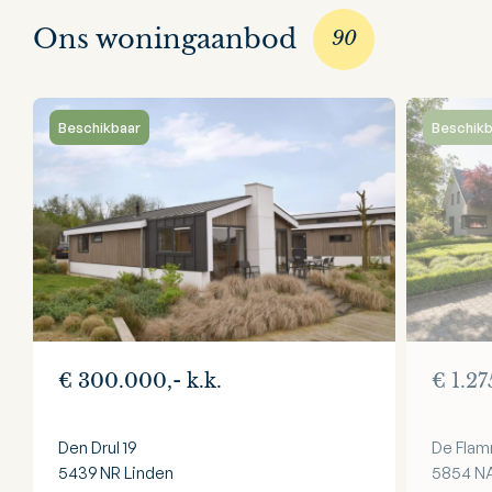
Ons woningaanbod
90
Beschikbaar
Beschikb
€ 300.000,- k.k.
€ 1.27
Den Drul 19
De Flam
5439 NR
Linden
5854 N