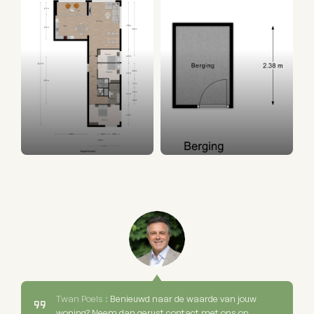
Twan Poels :
Benieuwd naar de waarde van jouw
woning? Neem dan gerust contact met ons op.