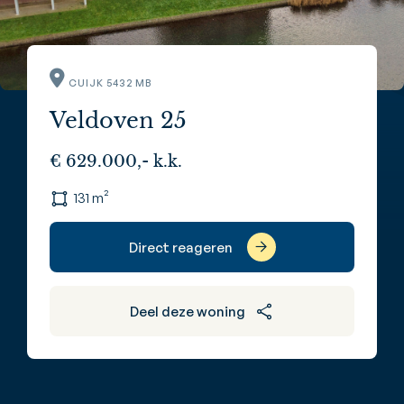
CUIJK 5432 MB
Veldoven 25
€ 629.000,- k.k.
131 m²
Direct reageren
Deel deze woning