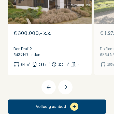
€ 300.000,- k.k.
€ 1.27
Den Drul 19
De Flam
5439 NR
Linden
5854 N
84 m²
283 m²
220 m³
4
255
Volledig aanbod