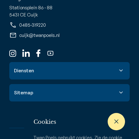
Stationsplein 86 - 88
5431 CE Cuijk
0485-319220
cuijk@twanpoels.nl
Diensten
Verkoop
Sitemap
Aankoop
Taxatie
Aanbod
Waardebepaling
Nieuwbouw
Cookies
Verhuur & huur
Buitenstate
Twan Poels gebruikt cookies. Zie de
cookie