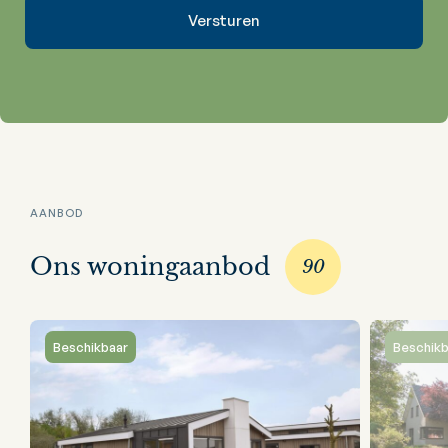
AANBOD
Ons woningaanbod
90
Beschikbaar
Beschikb