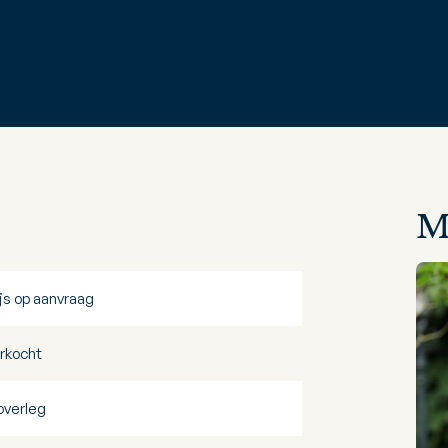
M
ijs op aanvraag
rkocht
 overleg