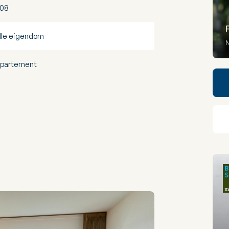
08
lle eigendom
N
partement