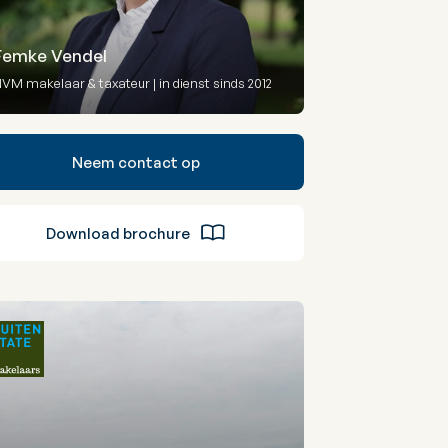
Femke Vendel
VM makelaar & taxateur | in dienst sinds 2012
Neem contact op
Download brochure