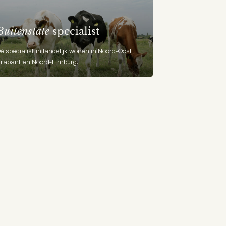
Buitenstate
specialist
é specialist in landelijk wonen in Noord-Oost
rabant en Noord-Limburg.