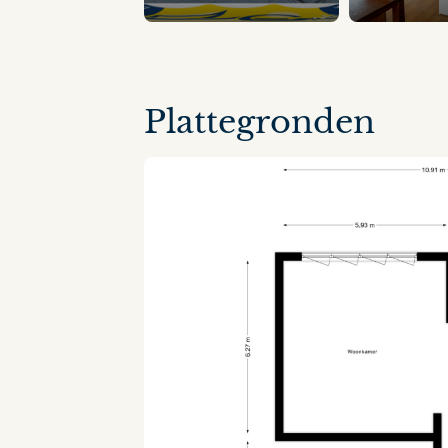
13 panorama's
Plattegronden