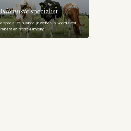
Buitenstate
specialist
é specialist in landelijk wonen in Noord-Oost
rabant en Noord-Limburg.