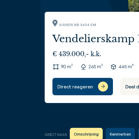
VIANEN NB 5434 SM
Vendelierskamp 
€ 439.000,- k.k.
90 m²
265 m²
445 m³
Direct reageren
Deel 
Omschrijving
Kenmerken
DIRECT NAAR