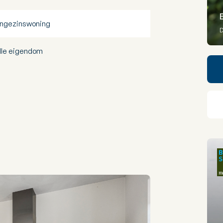
ngezinswoning
D
lle eigendom