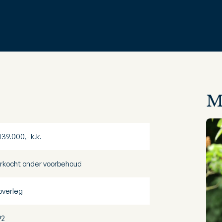
M
439.000,- k.k.
rkocht onder voorbehoud
 overleg
92