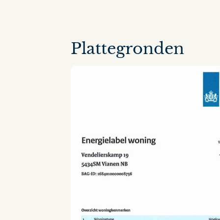
14 panorama's
Plattegronden