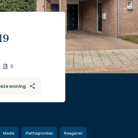
19
5
deze woning
Media
Plattegronden
Reageren