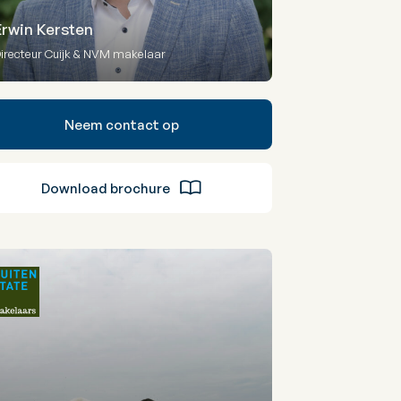
Erwin Kersten
irecteur Cuijk & NVM makelaar
Neem contact op
Download brochure