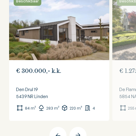
Beschikbaar
Beschikb
€ 300.000,- k.k.
€ 1.27
Den Drul 19
De Flam
5439 NR
Linden
5854 N
84 m²
283 m²
220 m³
4
255