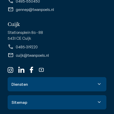
0485-550450
gennep@twanpoels.nl
Cuijk
Stationsplein 86 - 88
5431 CE Cuijk
0485-319220
cuijk@twanpoels.nl
Diensten
Verkoop
Sitemap
Aankoop