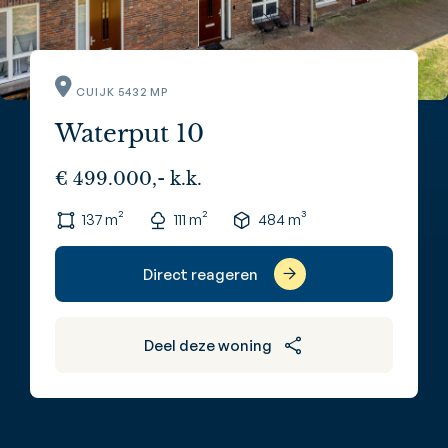
CUIJK 5432 MP
Waterput 10
€ 499.000,- k.k.
137 m²
111 m²
484 m³
Direct reageren
Deel deze woning