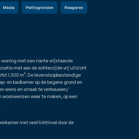
Media
Plattegronden
Reageren
e woning met een riante vrijstaande
catie met aan de achterzijde vrij uitzicht
iefst 1.300 m². De levensloopbestendige
aap- en badkamer op de begane grond en
gen wens en smaak te verbouwen/
en woonwensen waar te maken, op een
.
onkamer met veel lichtinval door de