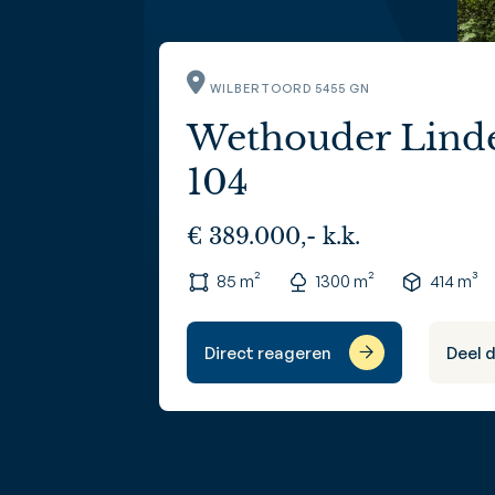
WILBERTOORD 5455 GN
Wethouder Linde
104
€ 389.000,- k.k.
85 m²
1300 m²
414 m³
Direct reageren
Deel 