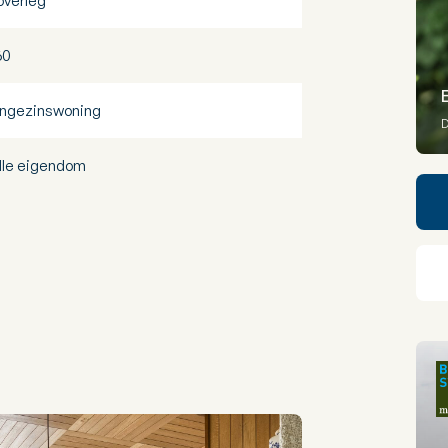
 overleg
60
ngezinswoning
D
lle eigendom