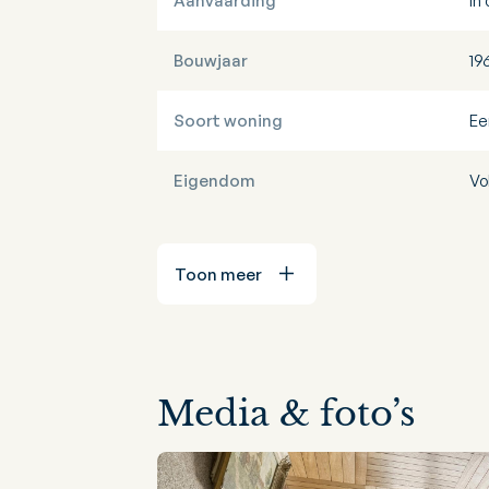
Aanvaarding
In
Bouwjaar
19
Soort woning
Ee
Eigendom
Vo
Toon meer
Media & foto’s