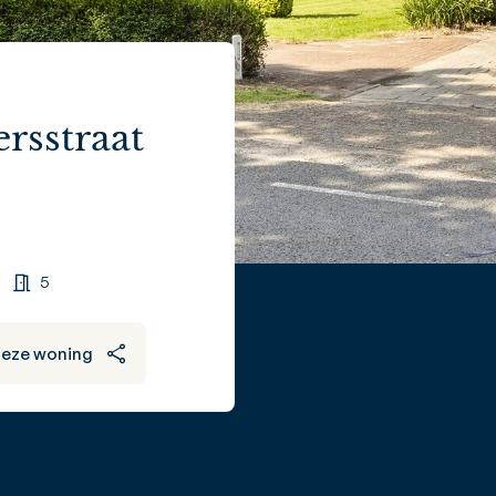
rsstraat
5
deze woning