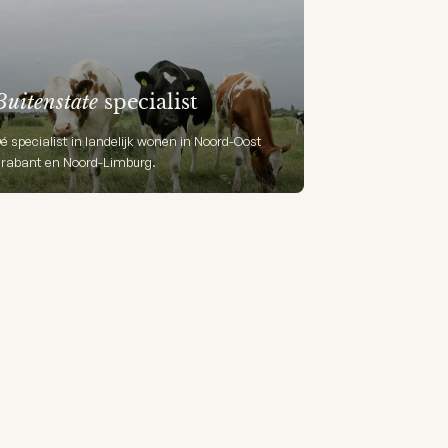
Buitenstate
specialist
é specialist in landelijk wonen in Noord-Oost
rabant en Noord-Limburg.