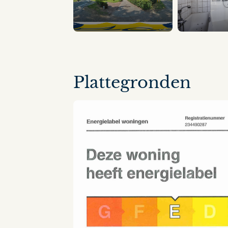
8 panorama's
Plattegronden