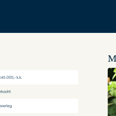
M
345.000,- k.k.
rkocht
 overleg