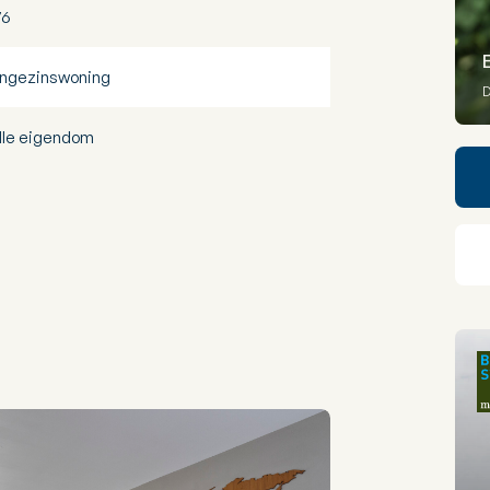
76
ngezinswoning
D
lle eigendom