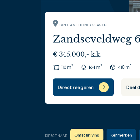
SINT ANTHONIS 5845 CJ
Zandseveldweg 
€ 345.000,- k.k.
116 m²
164 m²
410 m³
Direct reageren
Deel 
Omschrijving
Kenmerken
DIRECT NAAR