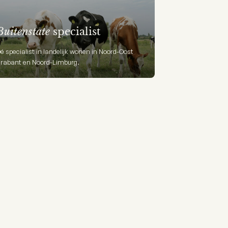
Buitenstate
specialist
é specialist in landelijk wonen in Noord-Oost
rabant en Noord-Limburg.