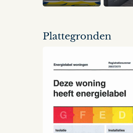
14 panorama's
Plattegronden