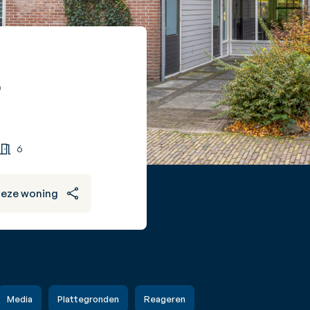
6
6
deze woning
Media
Plattegronden
Reageren