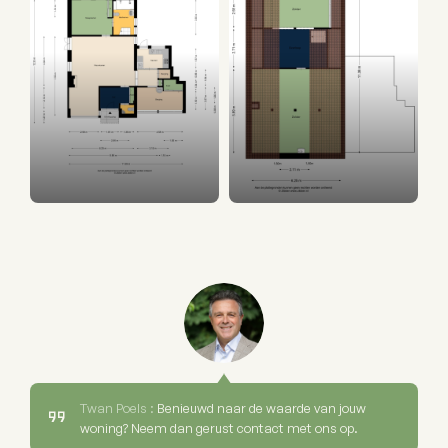
Twan Poels :
Benieuwd naar de waarde van jouw
woning? Neem dan gerust contact met ons op.