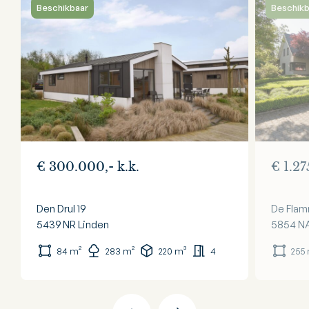
Beschikbaar
Beschikb
€ 300.000,- k.k.
€ 1.27
Den Drul 19
De Flam
5439 NR
Linden
5854 N
84 m²
283 m²
220 m³
4
255