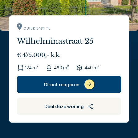
CUIJK 5431 TL
Wilhelminastraat 25
€ 475.000,- k.k.
124 m²
450 m²
440 m³
Direct reageren
Deel deze woning